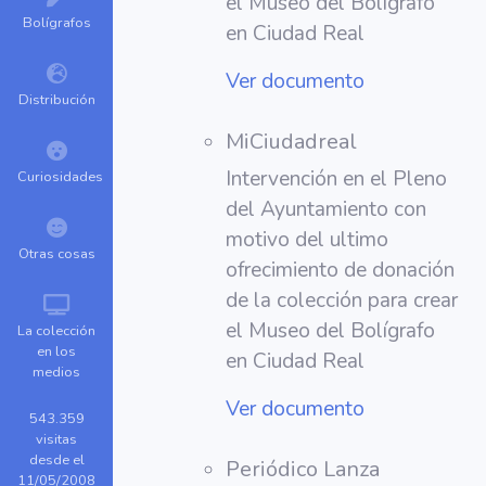
el Museo del Bolígrafo
Bolígrafos
en Ciudad Real
Ver documento
Distribución
MiCiudadreal
Intervención en el Pleno
Curiosidades
del Ayuntamiento con
motivo del ultimo
Otras cosas
ofrecimiento de donación
de la colección para crear
el Museo del Bolígrafo
La colección
en los
en Ciudad Real
medios
Ver documento
543.359
visitas
desde el
Periódico Lanza
11/05/2008