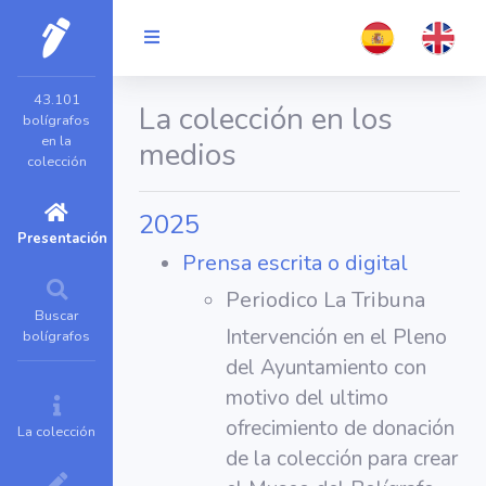
43.101
La colección en los
bolígrafos
en la
medios
colección
2025
Presentación
Prensa escrita o digital
Periodico La Tribuna
Buscar
Intervención en el Pleno
bolígrafos
del Ayuntamiento con
motivo del ultimo
ofrecimiento de donación
La colección
de la colección para crear