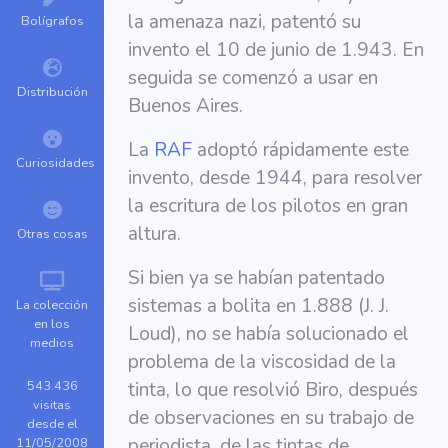
la amenaza nazi, patentó su
Bolígrafos
invento el 10 de junio de 1.943. En
seguida se comenzó a usar en
Distribución
Buenos Aires.
La
RAF
adoptó rápidamente este
Curiosidades
invento, desde 1944, para resolver
la escritura de los pilotos en gran
altura.
Otras cosas
Si bien ya se habían patentado
sistemas a bolita en 1.888 (J. J.
La colección
en los
Loud), no se había solucionado el
medios
problema de la viscosidad de la
543.436
tinta, lo que resolvió Biro, después
visitas
de observaciones en su trabajo de
desde el
periodista, de las tintas de
11/05/2008