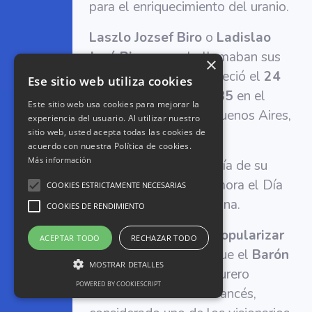
para el enriquecimiento del uranio.
Laszlo Jozsef Biro
o
Ladislao
José Biro
, como lo llamaban sus
×
amigos argentinos, falleció el
24
Ese sitio web utiliza cookies
de noviembre de 1.985
en el
Este sitio web usa cookies para mejorar la
Hospital Alemán de Buenos Aires,
experiencia del usuario. Al utilizar nuestro
sitio web, usted acepta todas las cookies de
a los
86 años
.
acuerdo con nuestra Política de cookies.
Más información
El 29 de septiembre, día de su
nacimiento, se conmemora el Día
COOKIES ESTRICTAMENTE NECESARIAS
del Inventor en Argentina.
COOKIES DE RENDIMIENTO
El hombre que logró
popularizar
ACEPTAR TODO
RECHAZAR TODO
el uso del bolígrafo
fue el
Barón
MOSTRAR DETALLES
Marcel Bich
, un aventurero
POWERED BY COOKIESCRIPT
italiano naturalizado francés,