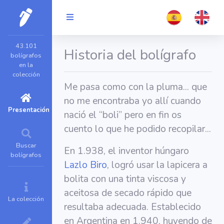
43.101
Historia del bolígrafo
bolígrafos
en la
colección
Me pasa como con la pluma... que
no me encontraba yo allí cuando
Presentación
nació el “boli” pero en fin os
cuento lo que he podido recopilar...
Buscar
En 1.938, el inventor húngaro
bolígrafos
Lazlo Biro
, logró usar la lapicera a
bolita con una tinta viscosa y
aceitosa de secado rápido que
La colección
resultaba adecuada. Establecido
en Argentina en 1.940, huyendo de