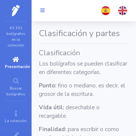
43.101
Clasificación y partes
bolígrafos
en la
colección
Clasificación
Los bolígrafos se pueden clasificar
Presentación
en diferentes categorías.
Punto:
fino o mediano, es decir, el
Buscar
grosor de la escritura.
bolígrafos
Vida útil:
desechable o
recargable.
La colección
Finalidad:
para escribir o como