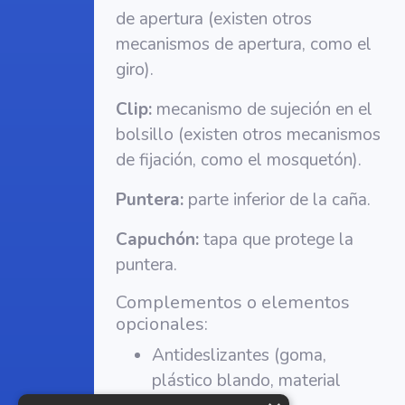
de apertura (existen otros
mecanismos de apertura, como el
giro).
Clip:
mecanismo de sujeción en el
bolsillo (existen otros mecanismos
de fijación, como el mosquetón).
Puntera:
parte inferior de la caña.
Capuchón:
tapa que protege la
puntera.
Complementos o elementos
opcionales:
Antideslizantes (goma,
plástico blando, material