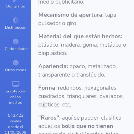
medio publicitario.
Bolígrafos
Mecanismo de apertura:
tapa,
pulsador o giro.
Distribución
Material del que están hechos:
plástico, madera, goma, metálico o
Curiosidades
bioplástico.
Apariencia:
opaco, metalizado,
Otras cosas
transparente o translúcido.
Forma:
redondos, hexagonales,
La colección
cuadrados, triangulares, ovalados,
en los
medios
elípticos, etc.
543.422
"Raros":
aquí se pueden clasificar
visitas
aquellos
bolis que no tienen
desde el
11/05/2008